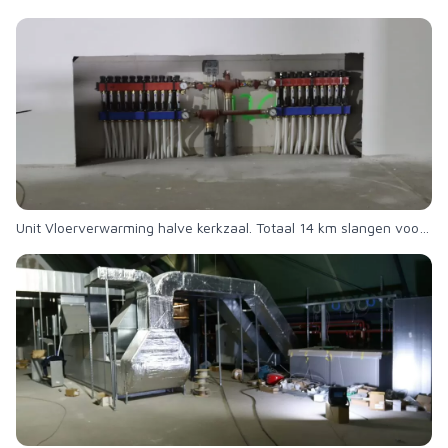
Unit Vloerverwarming halve kerkzaal. Totaal 14 km slangen voor vloerverwarming