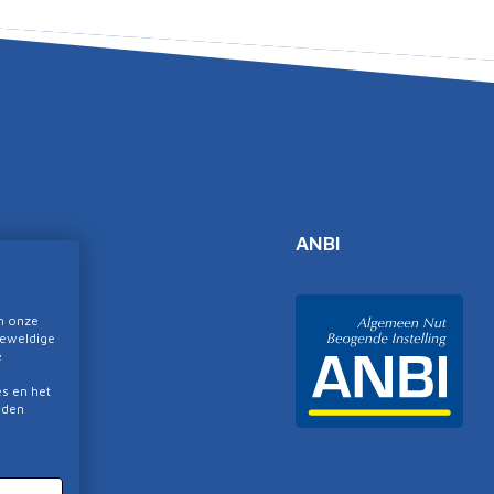
ANBI
rklaring
m onze
geweldige
e
s en het
rden