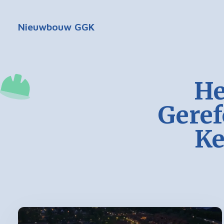
Nieuwbouw GGK
He
Gere
Ke