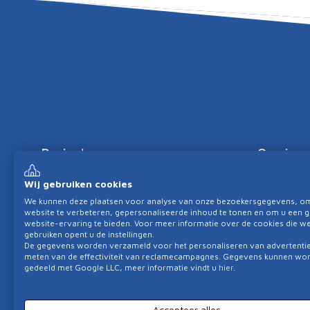
Pagina's
Overig
Wij gebruiken cookies
Bouwnieuws
Privacy ve
We kunnen deze plaatsen voor analyse van onze bezoekersgegevens, o
website te verbeteren, gepersonaliseerde inhoud te tonen en om u een 
website-ervaring te bieden. Voor meer informatie over de cookies die w
gebruiken opent u de instellingen.
De gegevens worden verzameld voor het personaliseren van advertentie
meten van de effectiviteit van reclamecampagnes. Gegevens kunnen wo
gedeeld met Google LLC, meer informatie vindt u
hier
.